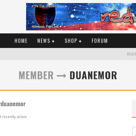
HOME
NEWS
SHOP
FORUM
REGIS
MEMBER
DUANEMOR
duanemor
 recently active