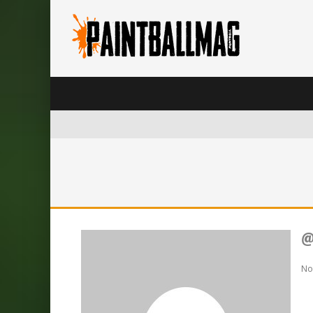
@
Not