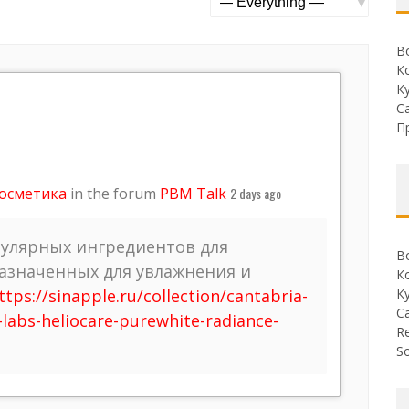
Show:
В
К
К
С
П
Косметика
in the forum
PBM Talk
2 days ago
пулярных ингредиентов для
В
назначенных для увлажнения и
К
ttps://sinapple.ru/collection/cantabria-
К
С
-labs-heliocare-purewhite-radiance-
Re
So