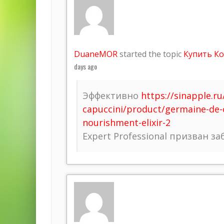
DuaneMOR
started the topic
Купить Ко
days ago
Эффективно
https://sinapple.r
capuccini/product/germaine-de-c
nourishment-elixir-2
Expert Professional призван з