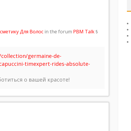
сметику Для Волос
in the forum
PBM Talk
5
u/collection/germaine-de-
apuccini-timexpert-rides-absolute-
аботиться о вашей красоте!