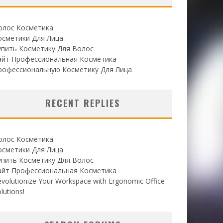
олос Косметика
осметики Для Лица
упить Косметику Для Волос
айт Профессиональная Косметика
рофессиональную Косметику Для Лица
RECENT REPLIES
олос Косметика
осметики Для Лица
упить Косметику Для Волос
айт Профессиональная Косметика
volutionize Your Workspace with Ergonomic Office
lutions!