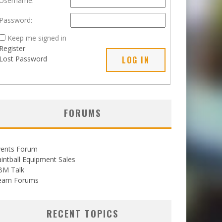
Username:
Password:
Keep me signed in
Register
Lost Password
LOG IN
FORUMS
vents Forum
intball Equipment Sales
BM Talk
eam Forums
RECENT TOPICS